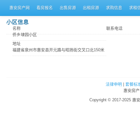
惠安房产网
看房报名
出售房源
出租房源
求购信息
求租
小区信息
名称
联系电话
侨乡埭园小区
地址
福建省泉州市惠安县开元路与昭扬街交叉口北150米
法律申明
|
套餐标
惠安房产
Copyright © 2017-2025 惠安房