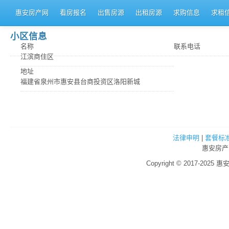
惠安房产网
看房报名
出售房源
出租房源
求购信息
求租
小区信息
名称
联系电话
江滨商住区
地址
福建省泉州市惠安县台商投资区洛阳新城
法律申明
|
套餐标
惠安房产
Copyright © 2017-2025 惠安房