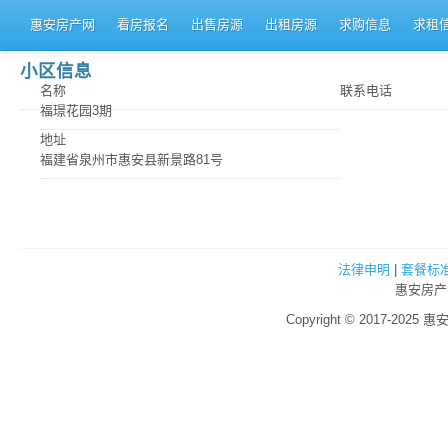
惠安房产网
看房报名
出售房源
出租房源
求购信息
求租
小区信息
名称
联系电话
福璟花园3期
地址
福建省泉州市惠安县新景路81号
法律申明
|
套餐标
惠安房产
Copyright © 2017-2025 惠安房